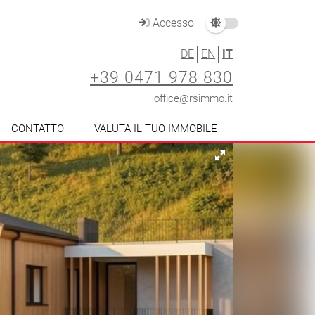
Accesso
DE
EN
IT
+39 0471 978 830
office@rsimmo.it
CONTATTO
VALUTA IL TUO IMMOBILE