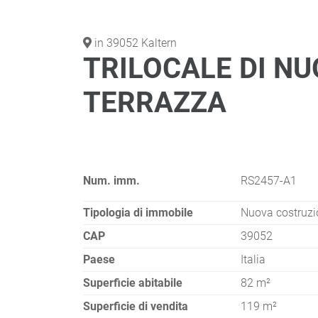
in 39052 Kaltern
TRILOCALE DI N
TERRAZZA
Num. imm.
RS2457-A1
Tipologia di immobile
Nuova costruzi
CAP
39052
Paese
Italia
Superficie abitabile
82 m²
Superficie di vendita
119 m²