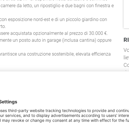
amere da letto, un ripostiglio e due bagni con finestra e
con esposizione nord-est e di un piccolo giardino con
rto.
sere acquistata opzionalmente al prezzo di 30.000 €.
R
atamente un posto auto in garage (inclusa cantina) oppure
Vo
antisce una costruzione sostenibile, elevata efficienza
li
Co
ri
NVENZIONATO.
come opzione
bile separatamente