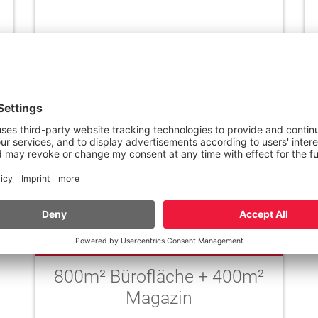
in 39050 Völs am Schlern
Mietpreis
900 €
800m² Bürofläche + 400m²
Magazin