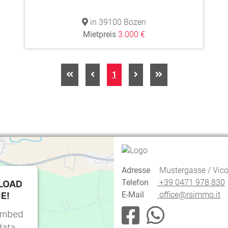
in 39100 Bozen
Mietpreis
3.000 €
1
Adresse
Mustergasse / Vico
Telefon
+39 0471 978 830
LOAD
E-Mail
office@rsimmo.it
E!
 embed
data