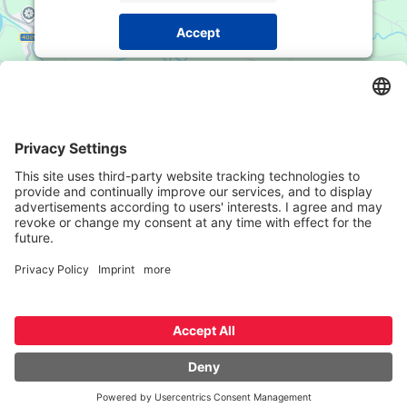
Accept
Powered by
Usercentrics Consent Management
Platform
Adresse
Mustergasse / Vicolo della Mostra
8, 39100
Bozen / Bolzano
Telefon
+39 0471 978 830
E-Mail
office@rsimmo.it
© RSIMMO
Kontakt
Impressum
Datenschutz
Datenschutzeinstellungen